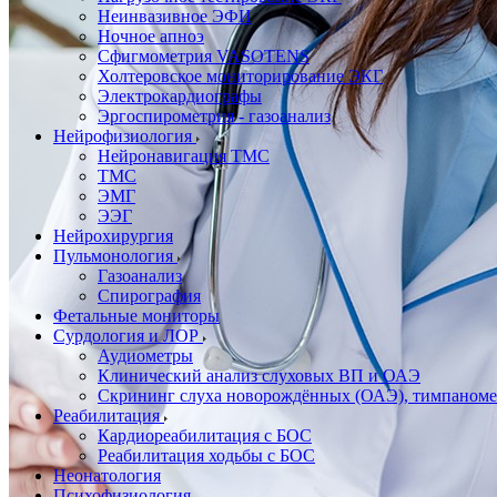
Неинвазивное ЭФИ
Ночное апноэ
Сфигмометрия VASOTENS
Холтеровское мониторирование ЭКГ
Электрокардиографы
Эргоспирометрия - газоанализ
Нейрофизиология
Нейронавигация ТМС
ТМС
ЭМГ
ЭЭГ
Нейрохирургия
Пульмонология
Газоанализ
Спирография
Фетальные мониторы
Сурдология и ЛОР
Аудиометры
Клинический анализ слуховых ВП и ОАЭ
Скрининг слуха новорождённых (ОАЭ), тимпаноме
Реабилитация
Кардиореабилитация с БОС
Реабилитация ходьбы с БОС
Неонатология
Психофизиология