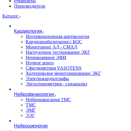
Реквизиты
Производители
Каталог
Кардиология
Интервенционная аритмология
Кардиореабилитация с БОС
Мониторинг АД - СМАД
Нагрузочное тестирование ЭКГ
Неинвазивное ЭФИ
Ночное апноэ
Сфигмометрия VASOTENS
Холтеровское мониторирование ЭКГ
Электрокардиографы
Эргоспирометрия - газоанализ
Нейрофизиология
Нейронавигация ТМС
ТМС
ЭМГ
ЭЭГ
Нейрохирургия