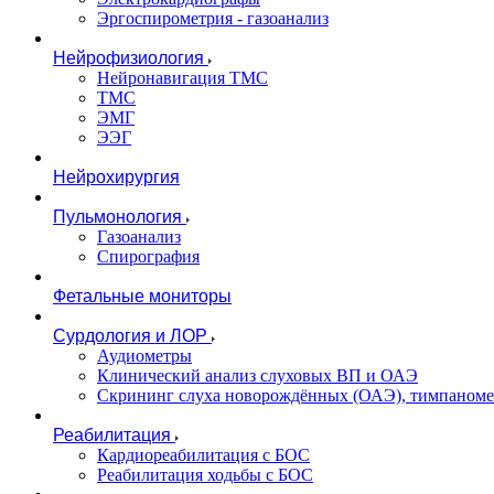
Эргоспирометрия - газоанализ
Нейрофизиология
Нейронавигация ТМС
ТМС
ЭМГ
ЭЭГ
Нейрохирургия
Пульмонология
Газоанализ
Спирография
Фетальные мониторы
Сурдология и ЛОР
Аудиометры
Клинический анализ слуховых ВП и ОАЭ
Скрининг слуха новорождённых (ОАЭ), тимпаноме
Реабилитация
Кардиореабилитация с БОС
Реабилитация ходьбы с БОС