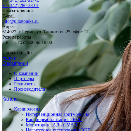
+7 (342) 202-92-72
+7 (342) 280-33-01
Заказать звонок
E-mail
info@ultratonika.ru
Адрес
614022, г.Пермь, ул. Танкистов 25, офис 112
Режим работы
Пн. – Пт.: с 9:00 до 18:00
Запись онлайн
Услуги
О компании
О компании
Партнеры
Реквизиты
Производители
Каталог
Кардиология
Интервенционная аритмология
Кардиореабилитация с БОС
Мониторинг АД - СМАД
Нагрузочное тестирование ЭКГ