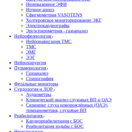
Неинвазивное ЭФИ
Ночное апноэ
Сфигмометрия VASOTENS
Холтеровское мониторирование ЭКГ
Электрокардиографы
Эргоспирометрия - газоанализ
Нейрофизиология
Нейронавигация ТМС
ТМС
ЭМГ
ЭЭГ
Нейрохирургия
Пульмонология
Газоанализ
Спирография
Фетальные мониторы
Сурдология и ЛОР
Аудиометры
Клинический анализ слуховых ВП и ОАЭ
Скрининг слуха новорождённых (ОАЭ),
тимпанометрия, слуховые ВП
Реабилитация
Кардиореабилитация с БОС
Реабилитация ходьбы с БОС
Неонатология