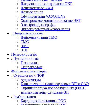
Нагрузочное тестирование ЭКГ
Неинвазивное ЭФИ
Ночное апноэ
Сфигмометрия VASOTENS
Холтеровское мониторирование ЭКГ
Электрокардиографы
Эргоспирометрия - газоанализ
Нейрофизиология
Нейронавигация ТМС
ТМС
ЭМГ
ЭЭГ
Нейрохирургия
Пульмонология
Газоанализ
Спирография
Фетальные мониторы
Сурдология и ЛОР
Аудиометры
Клинический анализ слуховых ВП и ОАЭ
Скрининг слуха новорождённых (ОАЭ),
тимпанометрия, слуховые ВП
Реабилитация
Кардиореабилитация с БОС
Реабилитация ходьбы с БОС