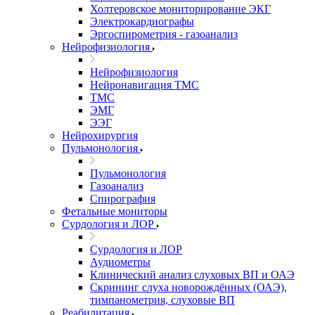
Холтеровское мониторирование ЭКГ
Электрокардиографы
Эргоспирометрия - газоанализ
Нейрофизиология
Нейрофизиология
Нейронавигация ТМС
ТМС
ЭМГ
ЭЭГ
Нейрохирургия
Пульмонология
Пульмонология
Газоанализ
Спирография
Фетальные мониторы
Сурдология и ЛОР
Сурдология и ЛОР
Аудиометры
Клинический анализ слуховых ВП и ОАЭ
Скрининг слуха новорождённых (ОАЭ),
тимпанометрия, слуховые ВП
Реабилитация