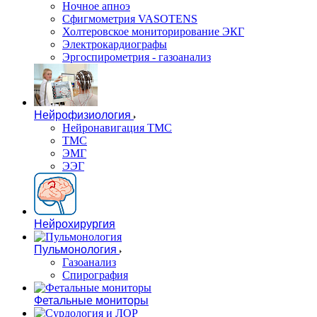
Ночное апноэ
Сфигмометрия VASOTENS
Холтеровское мониторирование ЭКГ
Электрокардиографы
Эргоспирометрия - газоанализ
Нейрофизиология
Нейронавигация ТМС
ТМС
ЭМГ
ЭЭГ
Нейрохирургия
Пульмонология
Газоанализ
Спирография
Фетальные мониторы