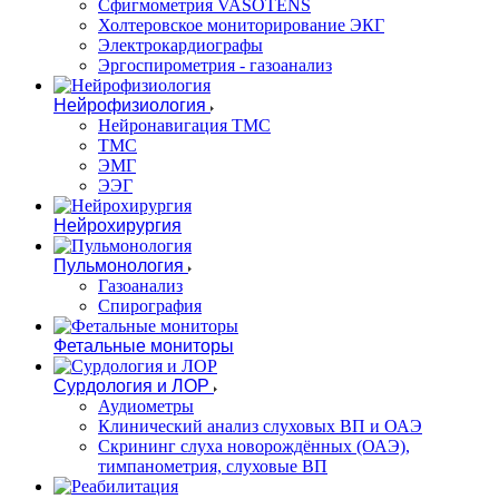
Сфигмометрия VASOTENS
Холтеровское мониторирование ЭКГ
Электрокардиографы
Эргоспирометрия - газоанализ
Нейрофизиология
Нейронавигация ТМС
ТМС
ЭМГ
ЭЭГ
Нейрохирургия
Пульмонология
Газоанализ
Спирография
Фетальные мониторы
Сурдология и ЛОР
Аудиометры
Клинический анализ слуховых ВП и ОАЭ
Скрининг слуха новорождённых (ОАЭ),
тимпанометрия, слуховые ВП